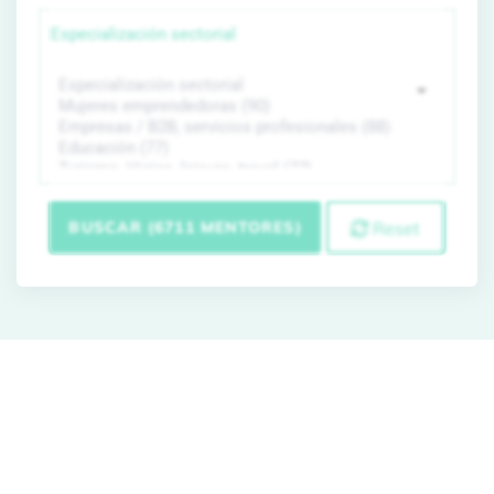
Especialización sectorial
BUSCAR (6711 MENTORES)
Reset