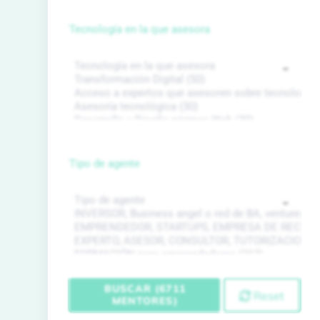
Tecnología en la que asesora
Tipo de agente
BUSCAR (6711
Reset
MENTORES)