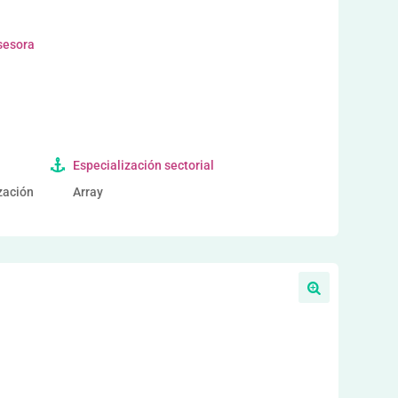
sesora
Especialización sectorial
ización
Array
a