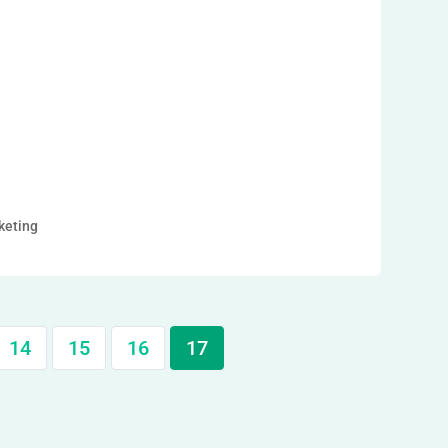
keting
14
15
16
17