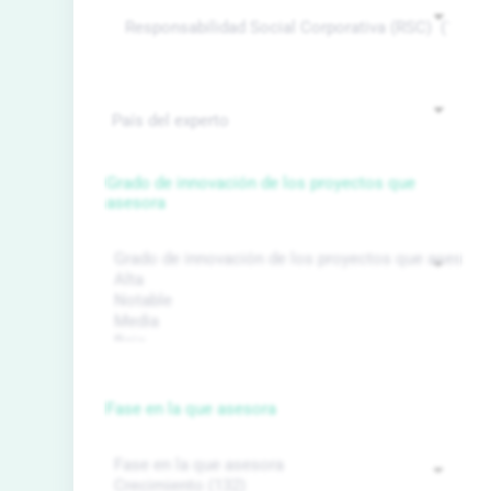
Grado de innovación de los proyectos que
asesora
Fase en la que asesora