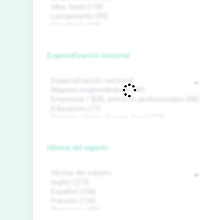
Especialización sectorial
Idioma del experto