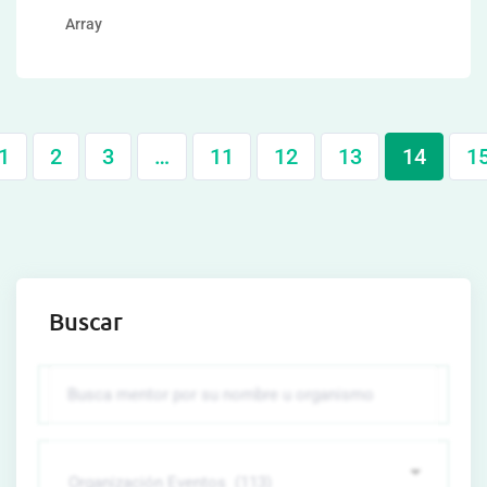
Array
1
2
3
…
11
12
13
14
1
Buscar