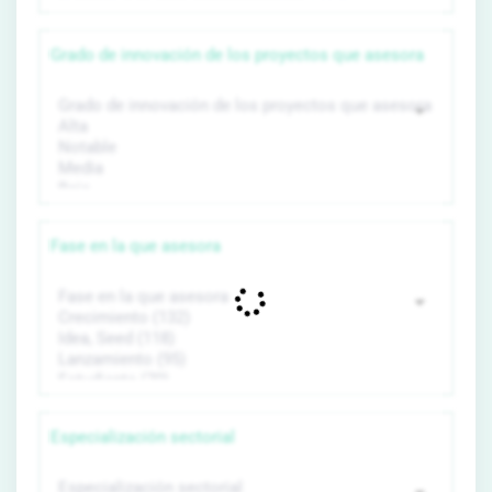
Grado de innovación de los proyectos que asesora
Fase en la que asesora
Especialización sectorial