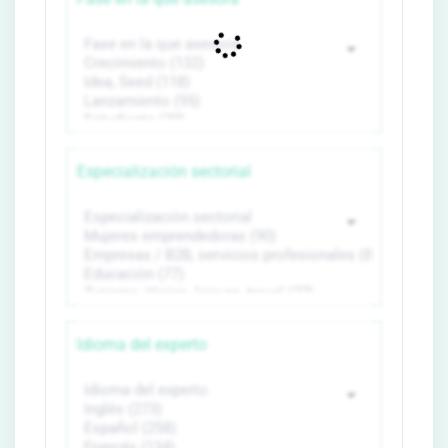
Especialización sectorial
Idioma del experto