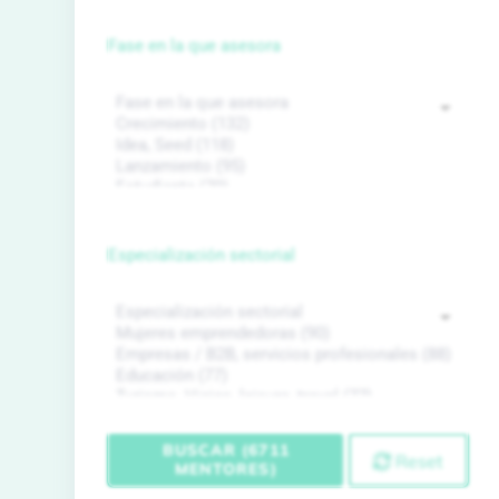
Fase en la que asesora
Especialización sectorial
BUSCAR (6711
Reset
MENTORES)