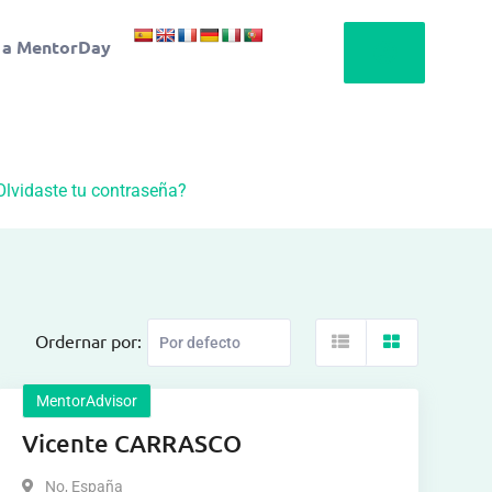
 a MentorDay
Olvidaste tu contraseña?
Ordernar por:
MentorAdvisor
Vicente CARRASCO
No
,
España