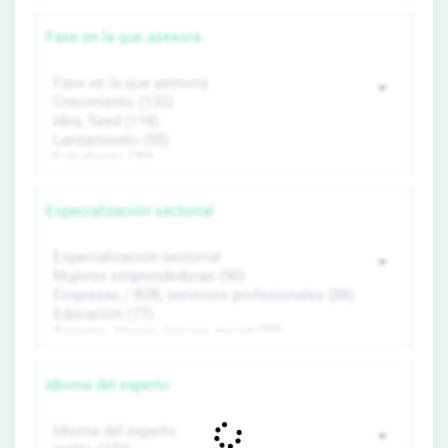
Fase en la que asesora
Especialización sectorial
Idioma del experto