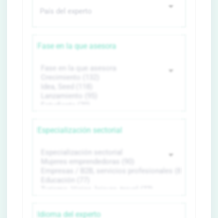
Fase en la que asesora
Especialización sectorial
Idioma del experto