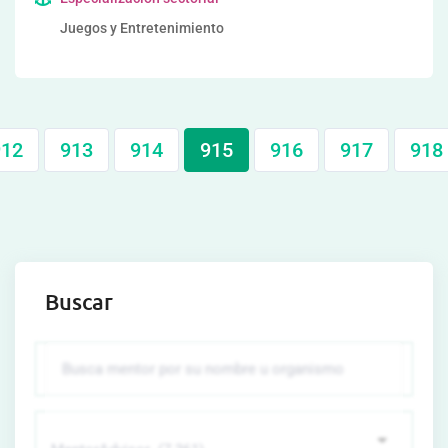
Juegos y Entretenimiento
912
913
914
915
916
917
918
Buscar