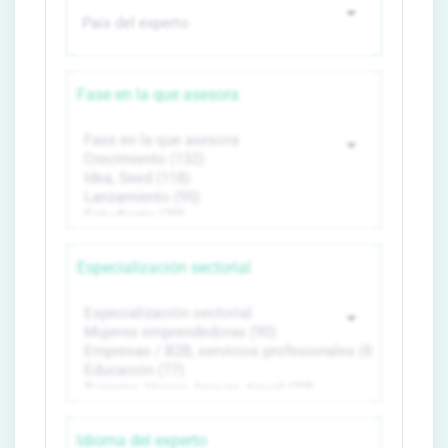
Fase en la que asesora
Especialización sectorial
Idioma del experto