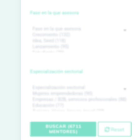
Fase en la que asesora
Especialización sectorial
BUSCAR (6711
Reset
MENTORES)