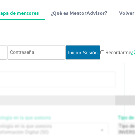
apa de mentores
¿Qué es MentorAdvisor?
Volver
¿
Recordarme
logía en la que asesora
Tipo de