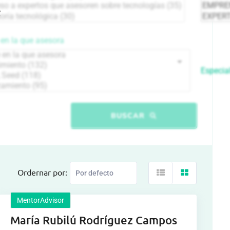
en la que asesora
Especial
BUSCAR
Ordernar por:
MentorAdvisor
María Rubilú Rodríguez Campos