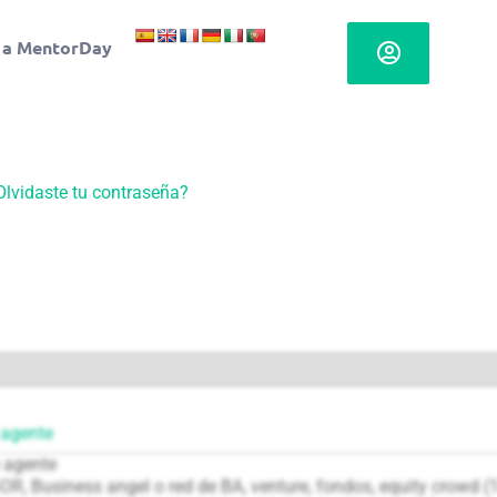
 a MentorDay
Olvidaste tu contraseña?
 agente