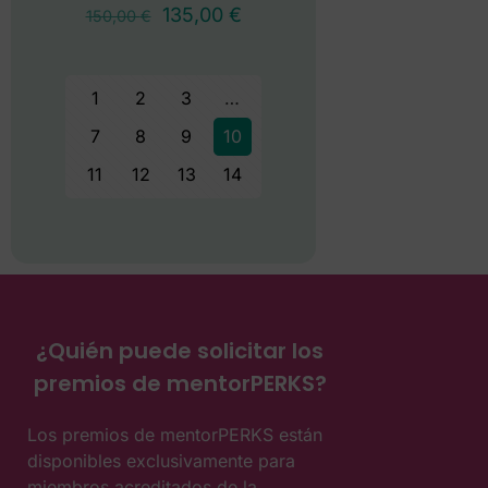
135,00
€
150,00
€
1
2
3
…
7
8
9
10
11
12
13
14
¿Quién puede solicitar los
premios de mentorPERKS?
Los premios de mentorPERKS están
disponibles exclusivamente para
miembros acreditados de la