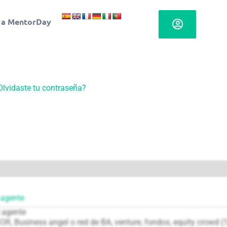
 a MentorDay
Olvidaste tu contraseña?
 agente