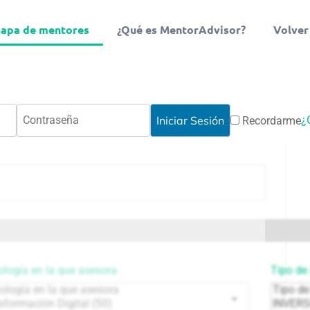
apa de mentores
¿Qué es MentorAdvisor?
Volver
¿
Recordarme
logía en la que asesora
Tipo de