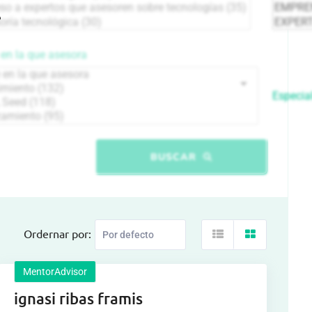
en la que asesora
Especial
BUSCAR
Ordernar por:
MentorAdvisor
ignasi ribas framis