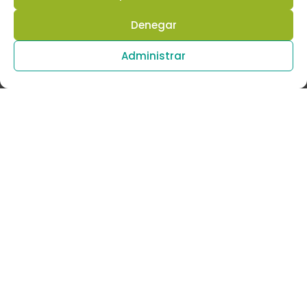
Denegar
Administrar
mentorDay es una asociación sin ánimo de
lucro,
privada e independiente, formada por
empresarios voluntarios y organismos públicos
colaboradores que ayudamos gratuitamente a
todos los emprendedores para que lancen con
éxito sus proyectos empresariales y creen
empleo de calidad.