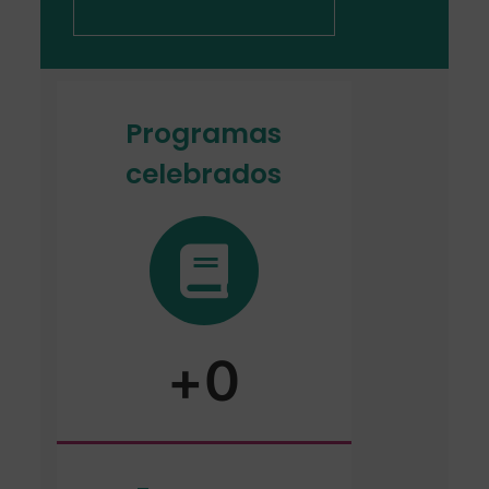
Programas
celebrados
Impúlsalo ya
+
0