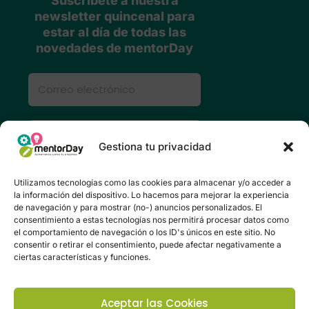
Suscríbete a nuestra
newsletter quincenal para
estar al día de todas las
novedades de mentorDay
Gestiona tu privacidad
Utilizamos tecnologías como las cookies para almacenar y/o acceder a
la información del dispositivo. Lo hacemos para mejorar la experiencia
de navegación y para mostrar (no-) anuncios personalizados. El
consentimiento a estas tecnologías nos permitirá procesar datos como
el comportamiento de navegación o los ID's únicos en este sitio. No
consentir o retirar el consentimiento, puede afectar negativamente a
Valora mentorDay en Google
ciertas características y funciones.
para ayudar a más
emprendedores
Aceptar las Cookies