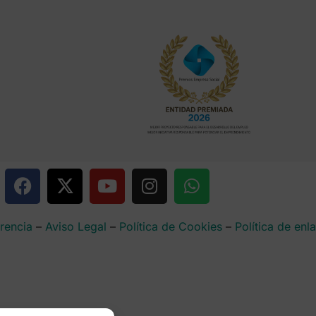
rencia
–
Aviso Legal
–
Política de Cookies
–
Política de enl