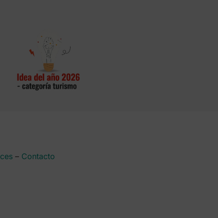
aces
–
Contacto