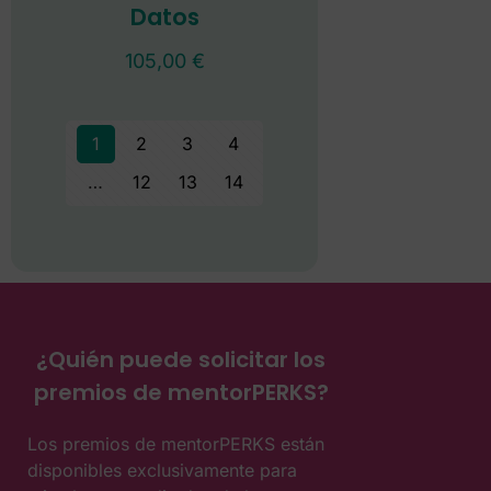
Datos
105,00
€
1
2
3
4
…
12
13
14
¿Quién puede solicitar los
premios de mentorPERKS?
Los premios de mentorPERKS están
disponibles exclusivamente para