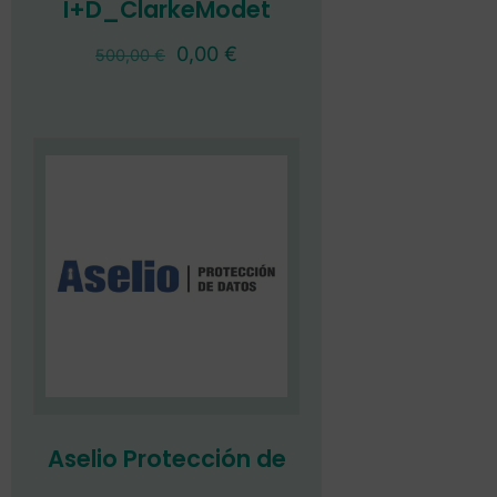
I+D_ClarkeModet
0,00
€
500,00
€
Aselio Protección de