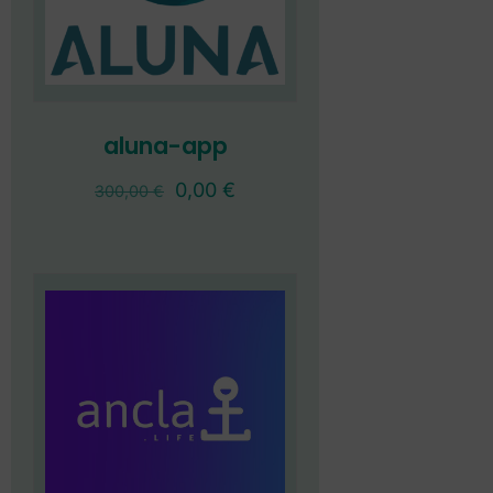
aluna-app
0,00
€
300,00
€