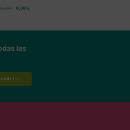
0,00
€
00,00
€
odas las