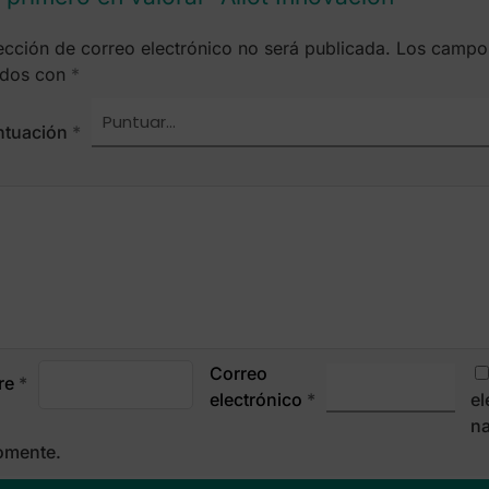
ección de correo electrónico no será publicada.
Los campos
dos con
*
ntuación
*
Correo
re
*
electrónico
*
el
na
omente.