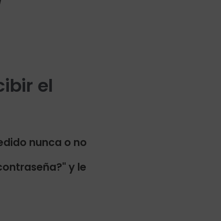
/
bir el
edido nunca o no
contraseña?" y le