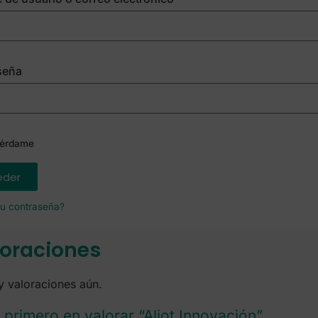
seña
érdame
eder
su contraseña?
oraciones
 valoraciones aún.
l primero en valorar “Aliot Innovación”