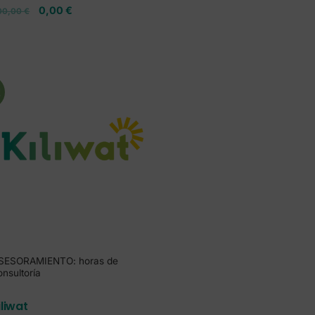
0,00
€
00,00
€
!
SESORAMIENTO: horas de
onsultoría
iliwat