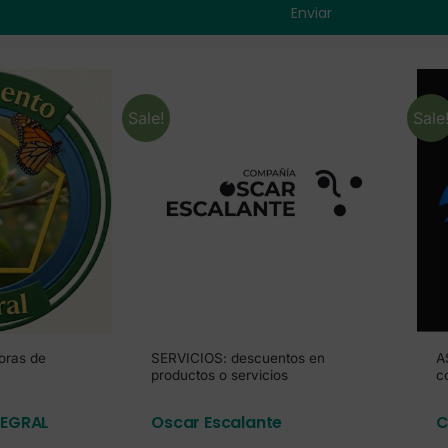
Sale!
Sale
ras de
SERVICIOS: descuentos en
A
productos o servicios
c
TEGRAL
Oscar Escalante
C