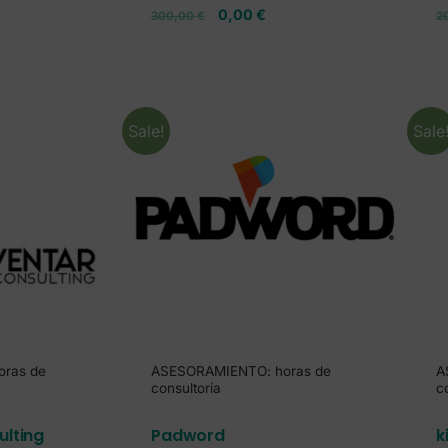
0,00
€
300,00
€
2
Sale!
Sale
ras de
ASESORAMIENTO: horas de
A
consultoría
c
ulting
Padword
k