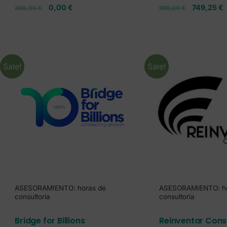
0,00
€
749,25
€
300,00
€
999,00
€
Sale!
Sale!
ASESORAMIENTO: horas de
ASESORAMIENTO: ho
consultoría
consultoría
Bridge for Billions
Reinventar Cons