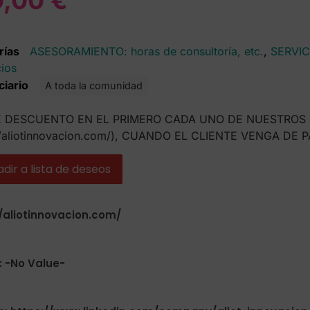
0,00
€
rías
ASESORAMIENTO: horas de consultoría, etc.
,
SERVIC
cios
ciario
A toda la comunidad
 DESCUENTO EN EL PRIMERO CADA UNO DE NUESTROS 
://aliotinnovacion.com/), CUANDO EL CLIENTE VENGA DE
dir a lista de deseos
//aliotinnovacion.com/
: -No Value-