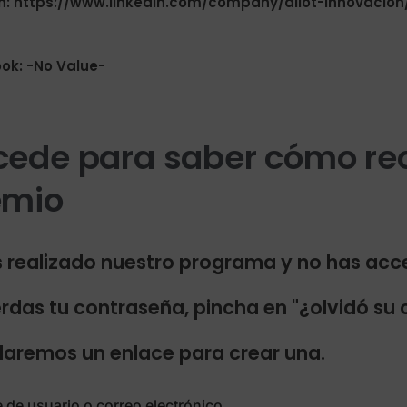
in: https://www.linkedin.com/company/aliot-innovacion
ok: -No Value-
ede para saber cómo reci
emio
s realizado nuestro programa y no has acc
rdas tu contraseña, pincha en "¿olvidó su 
remos un enlace para crear una.
de usuario o correo electrónico