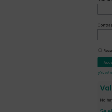
Contra
Recu
Acc
¿Olvidó 
Val
No hay
Sé e