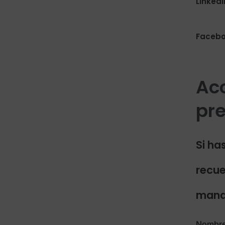
Linked
Facebo
Acc
pr
Si ha
recue
manda
Nombre 