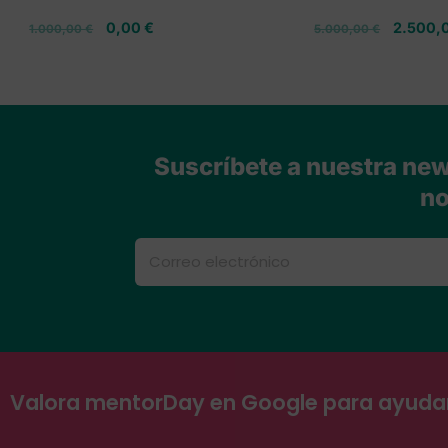
0,00
€
2.500,
1.000,00
€
5.000,00
€
Suscríbete a nuestra news
no
Valora mentorDay en Google para ayud