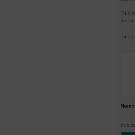
Tu dir
marca
Tu pu
Nomb
que c