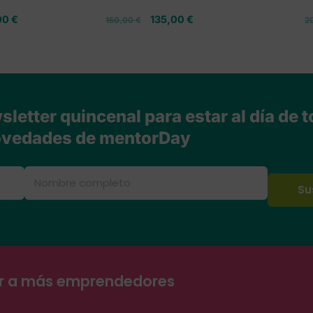
00
€
135,00
€
150,00
€
2
letter quincenal para estar al día de t
vedades de mentorDay
ar a más emprendedores