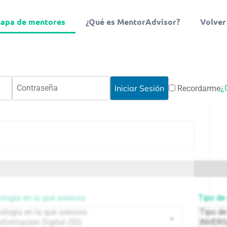
apa de mentores
¿Qué es MentorAdvisor?
Volver
¿
Recordarme
logía en la que asesora
Tipo de