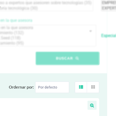
en la que asesora
Especial
BUSCAR
Ordernar por: