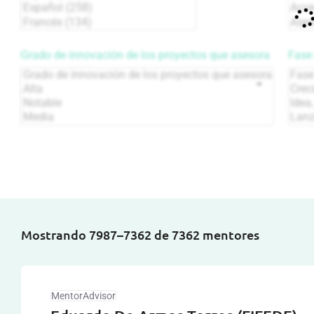
Grado de innovación de los proyectos que asesora
Fase 
Mostrando 7987–7362 de 7362 mentores
MentorAdvisor