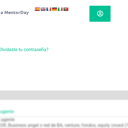
 a MentorDay
Olvidaste tu contraseña?
 agente