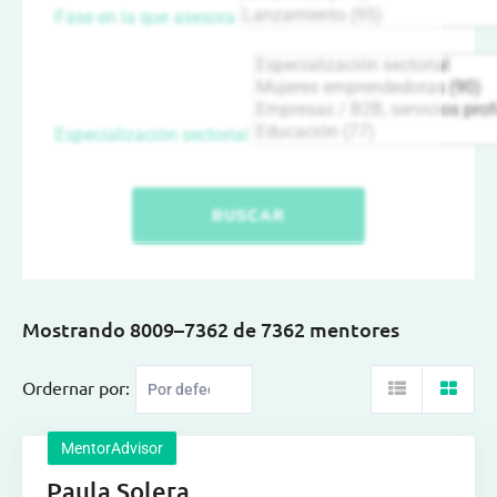
Fase en la que asesora
Especialización sectorial
BUSCAR
Mostrando 8009–7362 de 7362 mentores
Ordernar por:
MentorAdvisor
Paula Solera