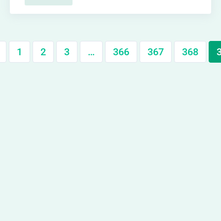
1
2
3
…
366
367
368