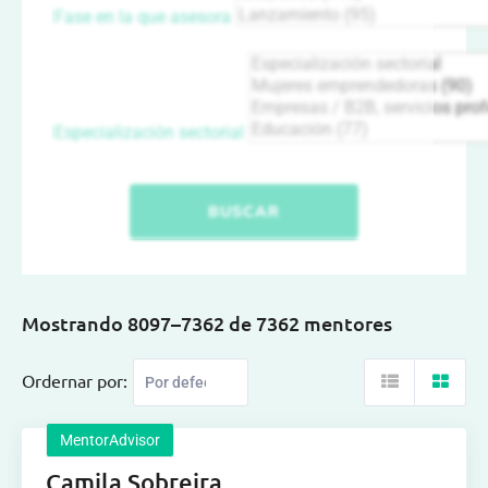
Fase en la que asesora
Especialización sectorial
BUSCAR
Mostrando 8097–7362 de 7362 mentores
Ordernar por:
MentorAdvisor
Camila Sobreira