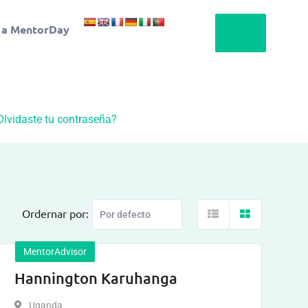
 a MentorDay
Olvidaste tu contraseña?
Ordernar por:
MentorAdvisor
Hannington Karuhanga
Uganda