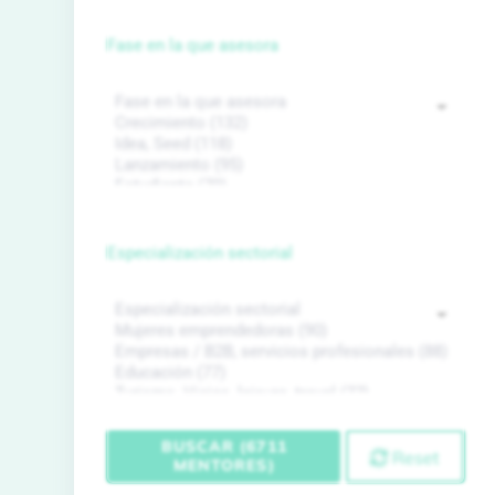
Fase en la que asesora
Especialización sectorial
BUSCAR (6711
Reset
MENTORES)
←
1