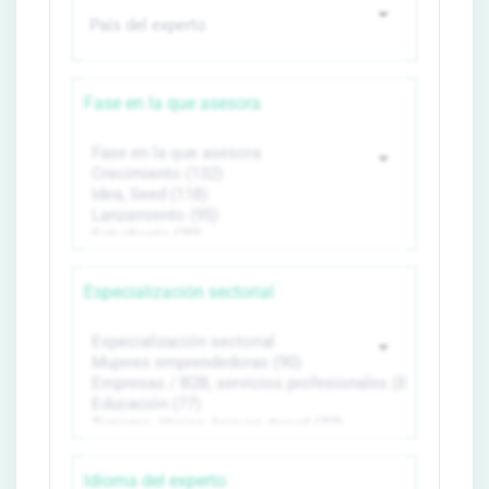
Fase en la que asesora
Especialización sectorial
Idioma del experto