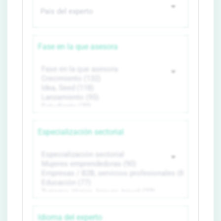
Fase en la que asesora
Especialización sectorial
Idioma del experto