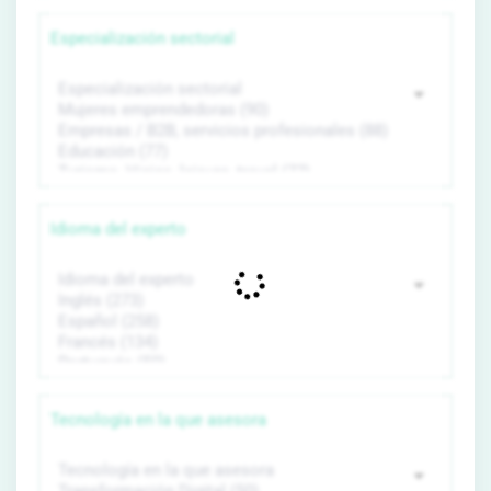
Especialización sectorial
Idioma del experto
Tecnología en la que asesora