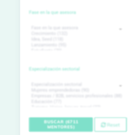
Fase en la que asesora
Especialización sectorial
BUSCAR (6711
Reset
MENTORES)