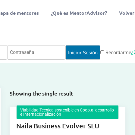
apa de mentores
¿Qué es MentorAdvisor?
Volver
¿
Recordarme
Showing the single result
Viabilidad Tecnica sostenible en Coop.al desarrollo
e Internacionalización
Naila Business Evolver SLU