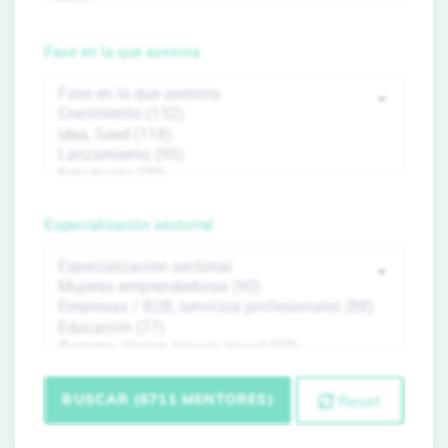
Fase en la que asesora
Especialización sectorial
BUSCAR (6711 MENTORES)
Reset