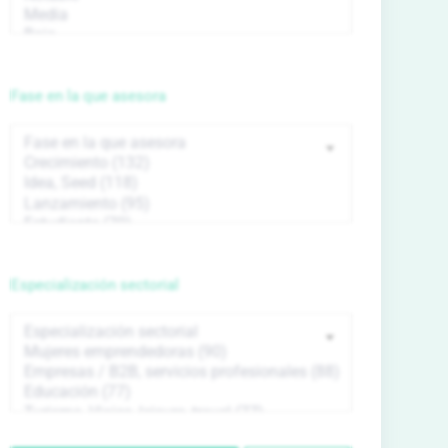
Fase en la que asesora
Especialización sectorial