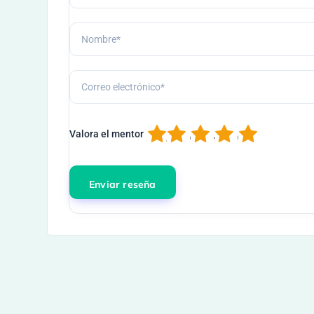
1
2
3
4
5
Valora el mentor