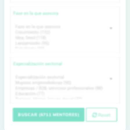
Fase en la que asesora
Especialización sectorial
BUSCAR (6711 MENTORES)
Reset