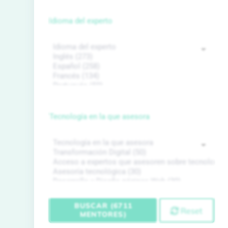
Idioma del experto
Tecnología en la que asesora
BUSCAR (6711
Reset
MENTORES)