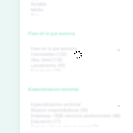
Fase en la que asesora
Especialización sectorial