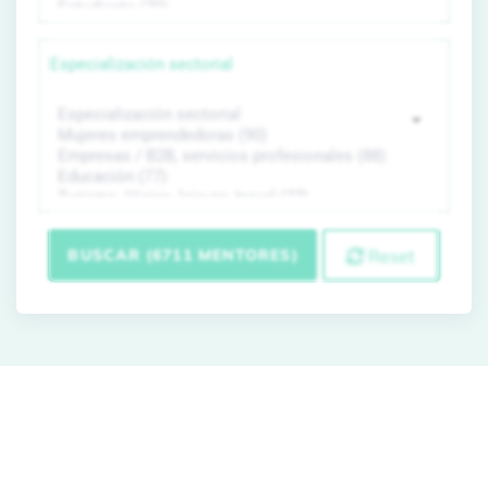
Especialización sectorial
BUSCAR (6711 MENTORES)
Reset