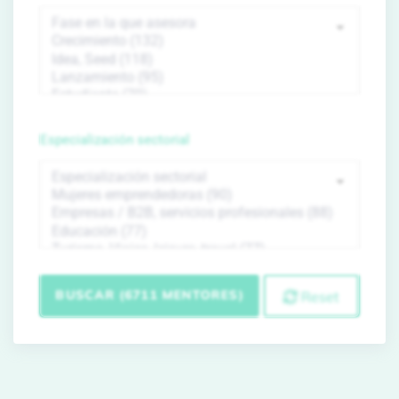
Especialización sectorial
BUSCAR (6711 MENTORES)
Reset