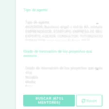
Tipo de agente
Grado de innovación de los proyectos que
asesora
BUSCAR (6711
Reset
MENTORES)