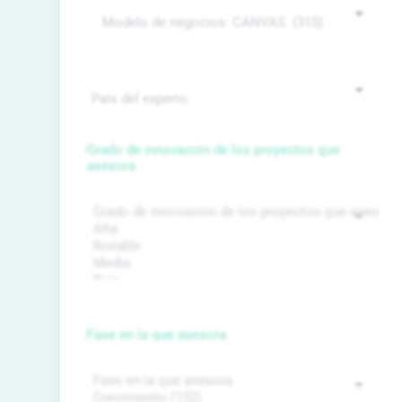
Grado de innovación de los proyectos que
asesora
Fase en la que asesora