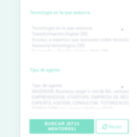
Tecnología en la que asesora
Tipo de agente
BUSCAR (6711
Reset
MENTORES)