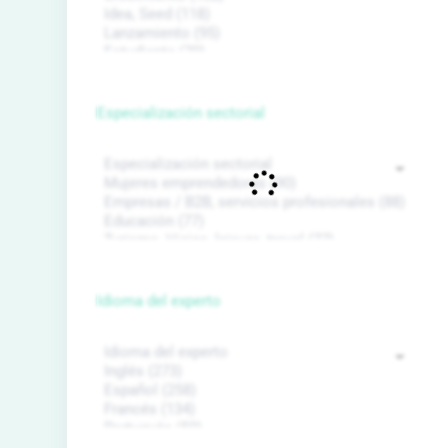
Especialización sectorial
Idioma del experto