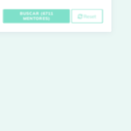
BUSCAR (6711
Reset
MENTORES)