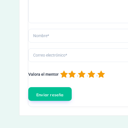
1
2
3
4
5
Valora el mentor