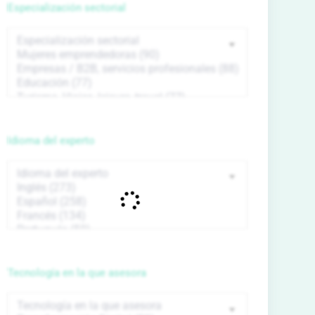
Especialización sectorial
Idioma del experto
Tecnología en la que asesora