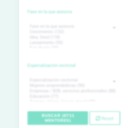
Fase en la que asesora
Especialización sectorial
BUSCAR (6711
Reset
MENTORES)