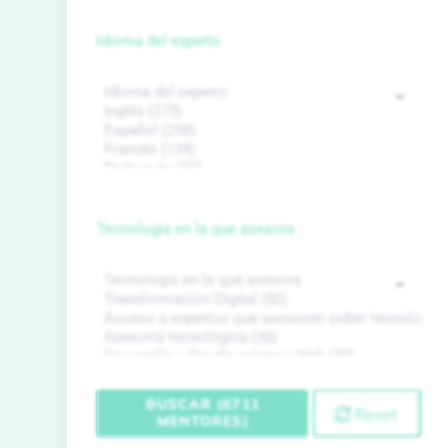
Idioma del experto
Tecnología en la que asesora
BUSCAR (6711
Reset
MENTORES)