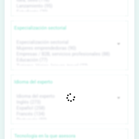
Especialización sectorial
Idioma del experto
Tecnología en la que asesora