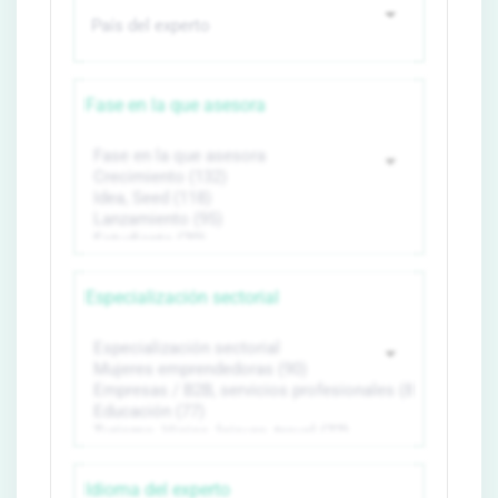
Fase en la que asesora
Especialización sectorial
Idioma del experto