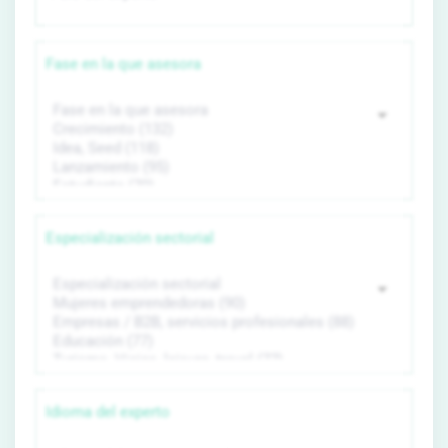
Fase en la que asesora
Especialización sectorial
Idioma del experto