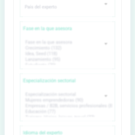
Fase en la que asesora
Especialización sectorial
Idioma del experto