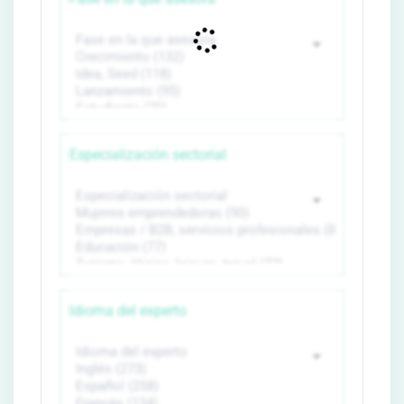
Especialización sectorial
Idioma del experto