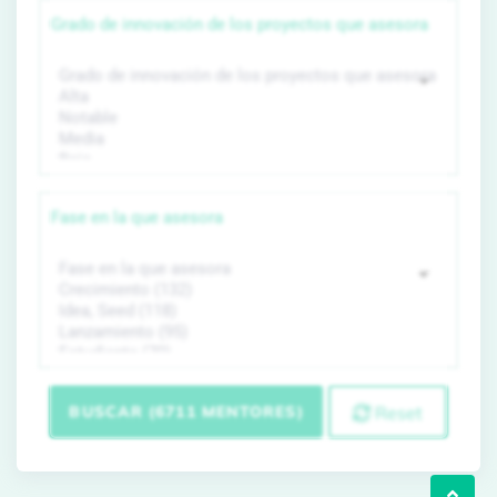
Grado de innovación de los proyectos que asesora
Fase en la que asesora
BUSCAR (6711 MENTORES)
Reset