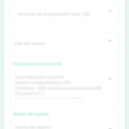
Especialización sectorial
Idioma del experto