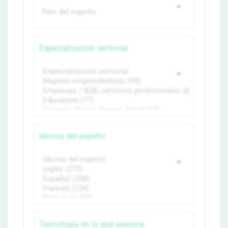
Especialización sectorial
Idioma del experto
Tecnología en la que asesora