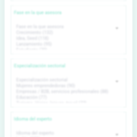
Fase en la que asesora
Especialización sectorial
Idioma del experto