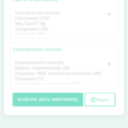
Especialización sectorial
BUSCAR (6711 MENTORES)
Reset