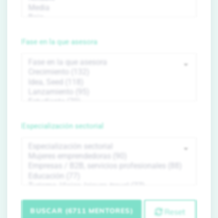
Fase en la que asesora
Especialización sectorial
BUSCAR (6711 MENTORES)
Reset