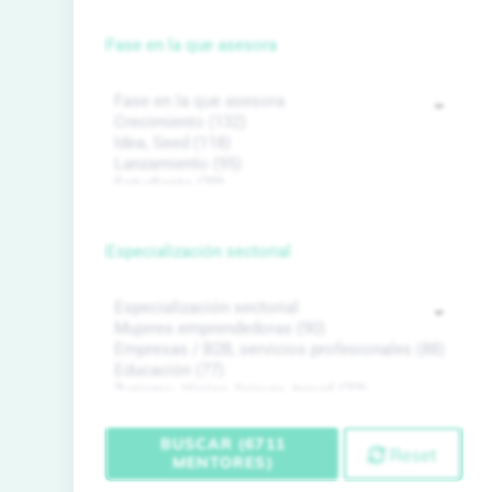
Fase en la que asesora
Especialización sectorial
BUSCAR (6711
Reset
MENTORES)