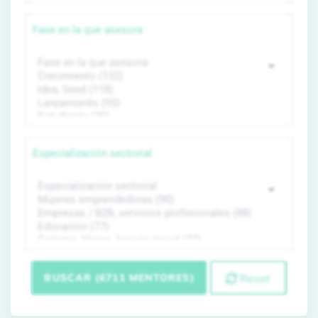
Fase en la que asesora
Especialización sectorial
BUSCAR (6711 MENTORES)
Reset