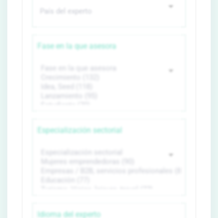
Fase en la que asesora
Especialización sectorial
Idioma del experto