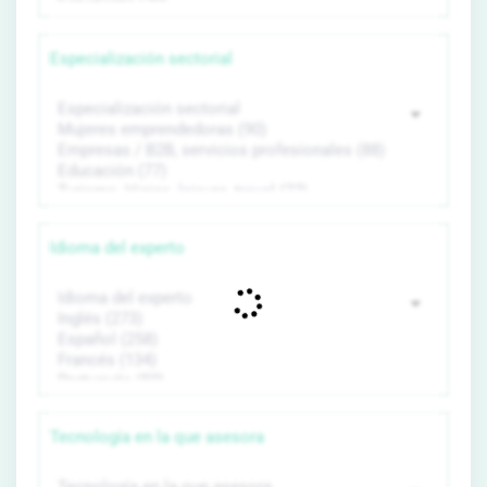
Especialización sectorial
Idioma del experto
Tecnología en la que asesora