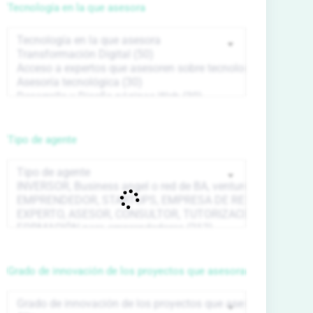
Tecnología en la que asesora
Tipo de agente
Grado de innovación de los proyectos que asesora