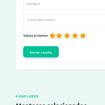
1
2
3
4
5
Valora el mentor
SIMILARES