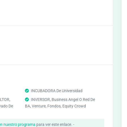
INCUBADORA De Universidad
LTOR,
INVERSOR, Business Angel O Red De
vado De
BA, Venture, Fondos, Equity Crowd
en nuestro programa
para ver este enlace. -