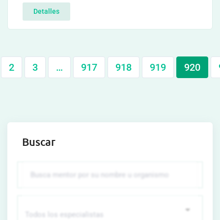
Detalles
2
3
…
917
918
919
920
Buscar