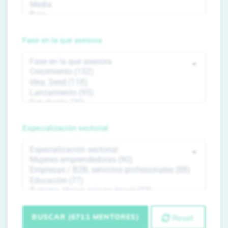
Fase en la que asesora
Especialización sectorial
BUSCAR (6711 MENTORES)
Reset