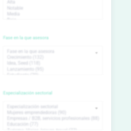
Fase en la que asesora
Especialización sectorial