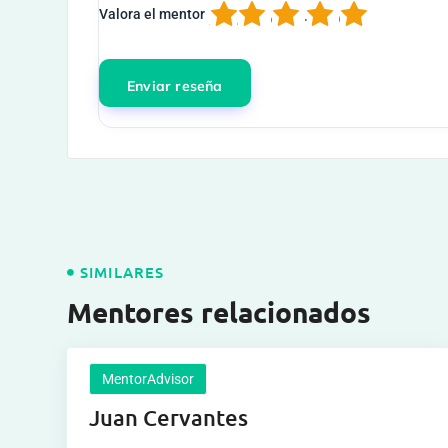
1
2
3
4
5
Valora el mentor
SIMILARES
Mentores relacionados
MentorAdvisor
Juan Cervantes