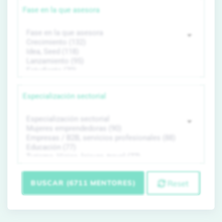
Fase en la que asesora
Especialización sectorial
BUSCAR (6711 MENTORES)
Reset