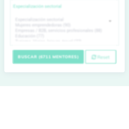
Especialización sectorial
BUSCAR (6711 MENTORES)
Reset