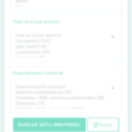
Fase en la que asesora
Especialización sectorial
BUSCAR (6711 MENTORES)
Reset